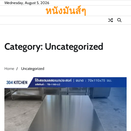
Skip
Wednesday, August 5, 2026
หนังมันส์ๆ
to
content
Category:
Uncategorized
Home
Uncategorized