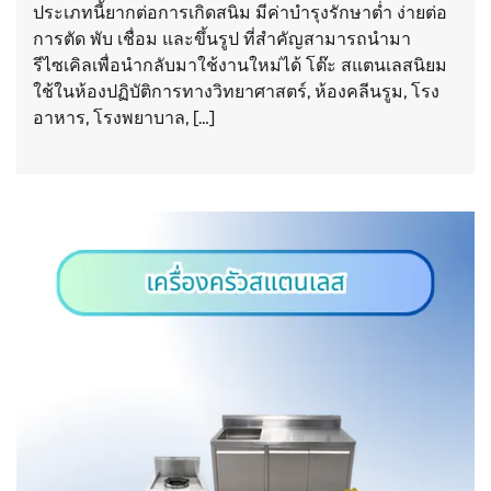
ประเภทนี้ยากต่อการเกิดสนิม มีค่าบำรุงรักษาต่ำ ง่ายต่อ
การตัด พับ เชื่อม และขึ้นรูป ที่สำคัญสามารถนำมา
รีไซเคิลเพื่อนำกลับมาใช้งานใหม่ได้ โต๊ะ สแตนเลสนิยม
ใช้ในห้องปฏิบัติการทางวิทยาศาสตร์, ห้องคลีนรูม, โรง
อาหาร, โรงพยาบาล, […]