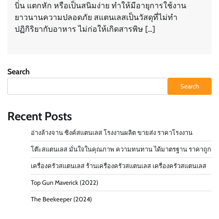
บิ่น แตกหัก หรือเป็นสนิมง่าย ทำให้มีอายุการใช้งาน
ยาวนานความปลอดภัย สแตนเลสเป็นวัสดุที่ไม่ทำ
ปฏิกิริยากับอาหาร ไม่ก่อให้เกิดสารพิษ […]
Search
Search
Recent Posts
อ่างล้างจาน ซิงค์สแตนเลส โรงงานผลิต ขายส่ง ราคาโรงงาน
โต๊ะสแตนเลส มั่นใจในคุณภาพ ความทนทาน ได้มาตรฐาน ราคาถูก
เครื่องครัวสแตนเลส ร้านเครื่องครัวสแตนเลส เครื่องครัวสแตนเลส
Top Gun Maverick (2022)
The Beekeeper (2024)