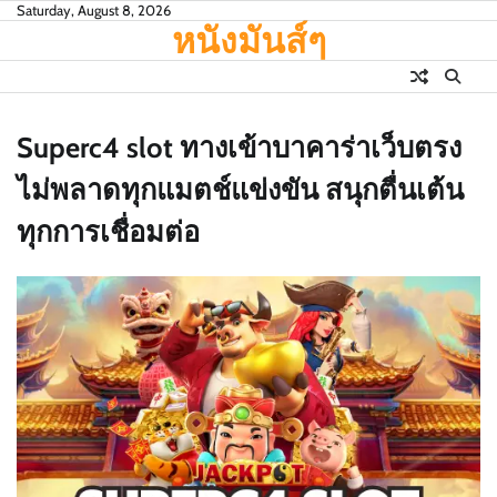
Skip
Saturday, August 8, 2026
หนังมันส์ๆ
to
content
Superc4 slot ทางเข้าบาคาร่าเว็บตรง
ไม่พลาดทุกแมตช์แข่งขัน สนุกตื่นเต้น
ทุกการเชื่อมต่อ