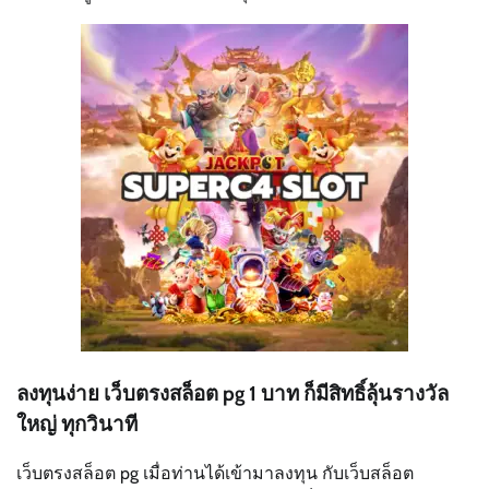
ลงทุนง่าย เว็บตรงสล็อต pg 1 บาท ก็มีสิทธิ์ลุ้นรางวัล
ใหญ่ ทุกวินาที
เว็บตรงสล็อต pg เมื่อท่านได้เข้ามาลงทุน กับเว็บสล็อต