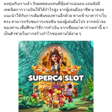
ลงทุนกับเราแล้ว รับผลตอบแทนที่คุ้มค่าแน่นอน แถมยังมี
เทคนิคการวางเงินให้ได้กำไรสูง จากผู้เล่นมืออาชีพ มาคอย
แนะนำให้กับการเดิมพันของท่านอีกด้วย ทางเข้าบาคาร่าเว็บ
ตรง สามารถรับชมการแข่งขัน ของผู้เล่นมือโปร จากหน้าจอ
ของท่าน เพื่อศึกษาวิธีการทำเงิน จากเซียนบาคาร่าเหล่านี้ มา
เป็นตัวช่วยในการสร้างกำไรของท่านได้ง่าย ๆ