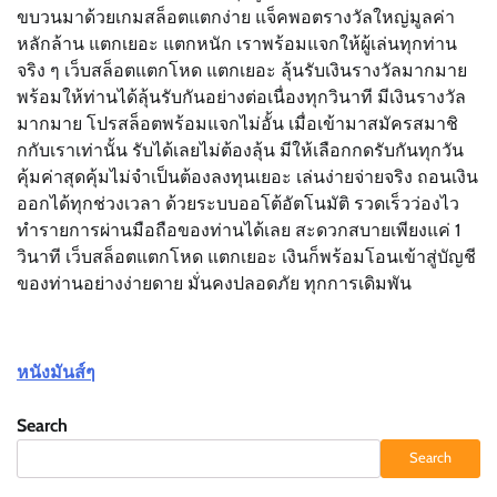
ขบวนมาด้วยเกมสล็อตแตกง่าย แจ็คพอตรางวัลใหญ่มูลค่า
หลักล้าน แตกเยอะ แตกหนัก เราพร้อมแจกให้ผู้เล่นทุกท่าน
จริง ๆ เว็บสล็อตแตกโหด แตกเยอะ ลุ้นรับเงินรางวัลมากมาย
พร้อมให้ท่านได้ลุ้นรับกันอย่างต่อเนื่องทุกวินาที มีเงินรางวัล
มากมาย โปรสล็อตพร้อมแจกไม่อั้น เมื่อเข้ามาสมัครสมาชิ
กกับเราเท่านั้น รับได้เลยไม่ต้องลุ้น มีให้เลือกกดรับกันทุกวัน
คุ้มค่าสุดคุ้มไม่จำเป็นต้องลงทุนเยอะ เล่นง่ายจ่ายจริง ถอนเงิน
ออกได้ทุกช่วงเวลา ด้วยระบบออโต้อัตโนมัติ รวดเร็วว่องไว
ทำรายการผ่านมือถือของท่านได้เลย สะดวกสบายเพียงแค่ 1
วินาที เว็บสล็อตแตกโหด แตกเยอะ เงินก็พร้อมโอนเข้าสู่บัญชี
ของท่านอย่างง่ายดาย มั่นคงปลอดภัย ทุกการเดิมพัน
หนังมันส์ๆ
Search
Search