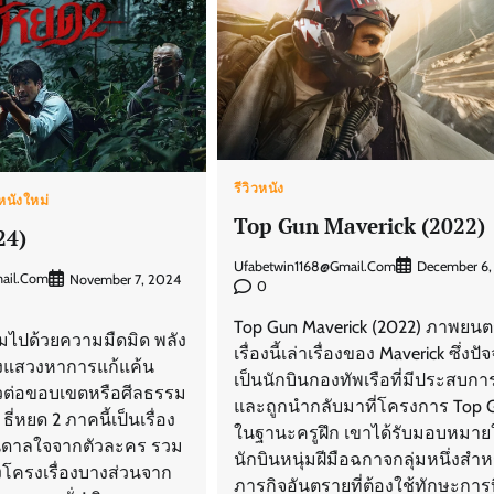
รีวิวหนัง
นังใหม่
Top Gun Maverick (2022)
24)
Ufabetwin1168@gmail.com
December 6,
ail.com
November 7, 2024
0
Top Gun Maverick (2022) ภาพยนต
มไปด้วยความมืดมิด พลัง
เรื่องนี้เล่าเรื่องของ Maverick ซึ่งปัจ
ังแสวงหาการแก้แค้น
เป็นนักบินกองทัพเรือที่มีประสบกา
หวต่อขอบเขตหรือศีลธรรม
และถูกนำกลับมาที่โครงการ Top 
ธี่หยด 2 ภาคนี้เป็นเรื่อง
ในฐานะครูฝึก เขาได้รับมอบหมายใ
ันดาลใจจากตัวละคร รวม
นักบินหนุ่มฝีมือฉกาจกลุ่มหนึ่งสำห
งโครงเรื่องบางส่วนจาก
ภารกิจอันตรายที่ต้องใช้ทักษะการ