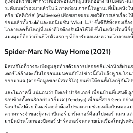
ดูเหมือนว่าชะตากรรมของเพื่อนบ้านผู้แสนดีอย่าง ‘สไปเดอร์-แมน’ 
ระดับเบอร์รองมาแล้วใน 2 ภาคก่อน ภาคนี้ในฐานะที่เป็นหนังในช่
หรือ ‘มัลติเวิร์ส’ (Multiverse) เพื่อขยายขอบเขตวิธีการเล่าเรื่องให้
ก่อนแล้วทั้ง ‘Loki’ และแอนิเมชัน ‘What If…? ‘ ซึ่งซีรีส์ทั้งสองเ
โกลาหลครั้งใหญ่ที่เหล่าฮีโรต้องรับมือให้ได้ ซึ่งในหนังเรื่องนี
แมงมุมก็ถือว่าเป็นฮีโรตัวแรก ๆ ที่ต้องรับผลแห่งความโกลาหลนี
Spider-Man: No Way Home (2021)
มิสเทริโอก็วางระเบิดตูมสุดท้ายด้วยการปล่อยคลิปเฟกนิวส์ผ่านจอ
เตอร์โอ่อ้างจะเป็นไอรอนแมนคนถัดไป ข่าวนี้ยังไปถึงหู ‘เจ. โจน
ออกมาแฉ (จากข้อมูลของมิสเทริโอ) จนทำให้คนทั้งโลกรู้กันไปทั
และในภาคนี้ แน่นอนว่า ปีเตอร์ ปาร์คเกอร์ เพื่อนบ้านที่แสนด
รอบข้างทั้งคนรักอย่าง ‘เอ็มเจ’ (Zendaya) เพื่อนซี้สาย Geek อย่าง 
ร้อนกันไปด้วย ปีเตอร์เลยจำต้องไปขอความช่วยเหลือกับหมอแปลก
ความทรงจำของผู้คนว่าปีเตอร์ ปาร์คเกอร์คือสไปเดอร์-แมน แต่
มาปั่นป่วนโลกของปีเตอร์ ปาร์คเกอร์จนกลายเป็นเรื่องใหญ่ระด