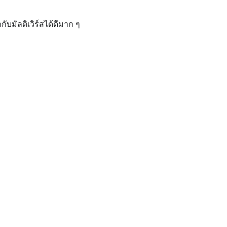
บมัลติเวิร์สได้ดีมาก ๆ