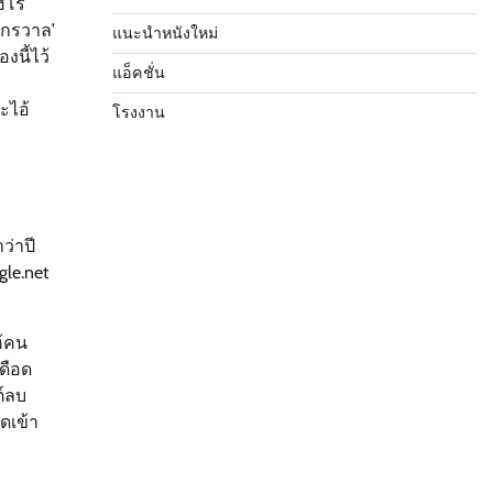
ฮีโร
ักรวาล’
แนะนำหนังใหม่
งนี้ไว้
แอ็คชั่น
ะไอ้
โรงงาน
ว่าปี
gle.net
ห้คน
เดือด
ต์ลบ
ดเข้า