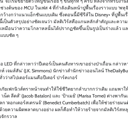
จะเริ่มขยายตัวใหญ่ขึ้นเรื่อย ๆ ขึ้นทุกที ๆ ครับ หลังจากที่รับงาน
วงต้นของ MCU ในเฟส 4 ที่กำลังเดินหน้าปูพื้นเรื่องราวแบบ ‘พหุจ
กว้างกว่าแนวแอ็กชันแบบเดิม ซึ่งตอนนี้มีซีรีส์ใน Disney+ ที่ปูพื้นเรื่อ
รื่องนี้เป็นตัวสรุปอย่างชัดเจนว่า มัลติเวิร์สคือแกนหลักสำคัญและความ
้ก็ดูเหมือนว่าความโกลาหลนั้นได้ปรากฏชัดขึ้นเป็นรูปเป็นร่างแล้ว แล
้แบบชัด ๆ
 LED ที่กล่าวหาว่าปีเตอร์เป็นคนสังหารเขาอย่างป่าเถื่อน กล่าวหา
าห์ เจมส์สัน’ (J.K. Simmons) นักข่าวสำนักข่าวออนไลน์ TheDailyBu
่วว่าสไปเดอร์แมนคือปีเตอร์ ปาร์คเกอร์
ี ถูกภัยเฟกนิวส์ตราหน้าจนทำให้ใช้ชีวิตยากลำบากกว่าเดิม แถมพาใ
‘เน็ด ลีดส์’ (Jacob Batalon) และ ‘ป้าเมย์’ (Marisa Tomei) ต่างพากัน
 ‘ดอกเตอร์สเตรนจ์’ (Benedict Cumberbatch) เพื่อให้ช่วยร่ายมน
ด้วยความผิดพลาดบางอย่าง ผลก็คือทำให้วายร้ายจากมัลติเวิร์สหลุ
ับจักรวาล