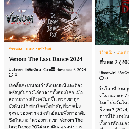
รีวิวหนัง
แนะนำหนังใหม่
รีวิวหนัง
แนะนำห
Venom The Last Dance 2024
ธี่หยด 2 (20
Ufabetwin1168@gmail.com
November 6, 2024
Ufabetwin1168@gm
0
0
เอ็ดดี้และเวนอมกำลังหลบหนีและต้อง
ในโลกที่ปกคลุ
เผชิญกับการไล่ล่าจากทั้งสองโลก เมื่อ
ที่ไม่ลดละกำล
สถานการณ์ตึงเครียดขึ้น พวกเขาถูก
โดยไม่หวั่นไ
บังคับให้ตัดสินใจครั้งสำคัญที่อาจเป็น
ธี่หยด 2 (2024) 
จุดจบของความสัมพันธ์แบบพึ่งพาอาศัย
ราวที่ได้แรงบ
ซึ่งกันและกันของพวกเขา Venom The
ทั้งการดัดแปล
Last Dance 2024 มหาศึกอสูรอหังการ